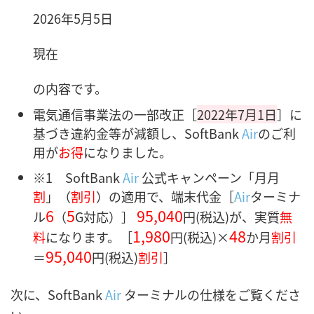
2026年5月5日
現在
の内容です。
電気通信事業法の一部改正［
2022年7月1日
］に
基づき違約金等が減額し、SoftBank
Air
のご利
用が
お得
になりました。
※1
SoftBank
Air
公式キャンペーン「月月
割
」（
割引
）の適用で、端末代金［
Air
ターミナ
6
5
95,040
ル
（
G対応）］
円(税込)が、実質
無
1,980
48
料
になります。［
円(税込)×
か月
割引
95,040
＝
円(税込)
割引
］
次に、SoftBank
Air
ターミナルの仕様をご覧くださ