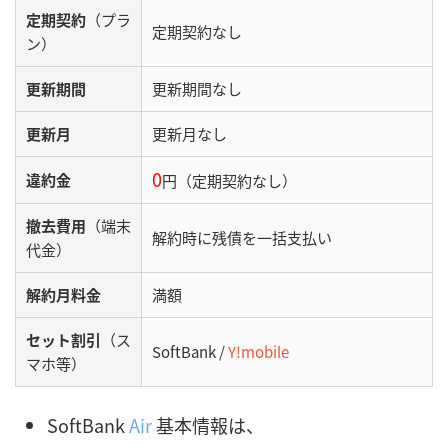
定期契約
（プラ
定期契約なし
ン）
更新期間
更新期間なし
更新月
更新月なし
0
違約金
円（定期契約なし）
撤去費用
（端末
解約時に残債を一括支払い
代金）
解約月料金
満額
セット割引
（ス
SoftBank /
Y!mobile
マホ等）
SoftBank
Air
基本情報は、