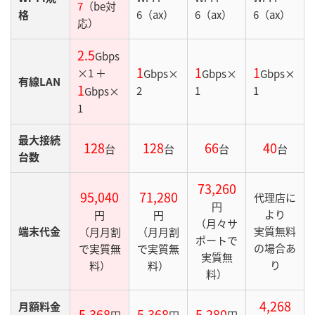
7
（be対
格
6（ax）
6（ax）
6（ax）
応）
2.5
Gbps
1
1
1
×1 ＋
Gbps×
Gbps×
Gbps×
有線LAN
1
2
1
1
Gbps×
1
最大接続
128
128
66
40
台
台
台
台
台数
73,260
95,040
71,280
代理店に
円
より
円
円
（月々サ
端末代金
実質無料
（月月割
（月月割
ポートで
の場合あ
で実質無
で実質無
実質無
り
料）
料）
料）
4,268
月額料金
5,368
5,368
5,280