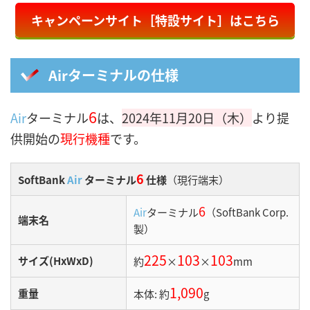
キャンペーンサイト［特設サイト］はこちら
Airターミナルの仕様
6
Air
ターミナル
は、
2024年11月20日（木）
より提
供開始の
現行機種
です。
6
SoftBank
Air
ターミナル
仕様
（現行端末）
6
Air
ターミナル
（SoftBank Corp.
端末名
製）
225
103
103
サイズ(HxWxD)
約
×
×
mm
1,090
重量
本体: 約
g