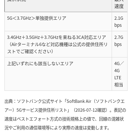
速度
5G＜3.7GHz＞単独提供エリア
2.1G
bps
3.4GHz＋3.5GHz＋3.7GHzを束ねる3CA対応エリア
2.7G
（Airターミナル6など対応機種は公式の提供住所リ
bps
ストでご確認ください）
上記いずれにも該当しないエリア
4G／
4G
LTE
相当
出典：ソフトバンク公式サイト「SoftBank Air（ソフトバンクエ
アー）5Gサービス提供住所リスト」（2026-07-12確認）。表記の
速度はベストエフォート方式の技術規格上の値で、回線の混雑状
況やご利用の通信環境等により実際の速度は変動します。