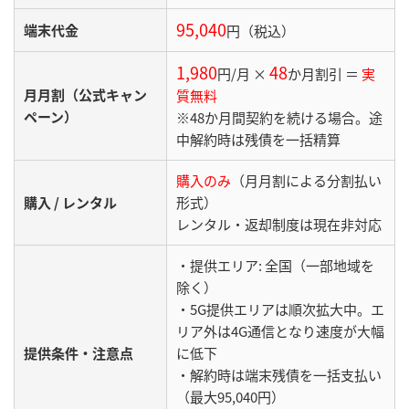
95,040
端末代金
円（税込）
1,980
48
円/月 ×
か月割引 ＝
実
月月割（公式キャン
質無料
ペーン）
※48か月間契約を続ける場合。途
中解約時は残債を一括精算
購入のみ
（月月割による分割払い
購入 / レンタル
形式）
レンタル・返却制度は現在非対応
・提供エリア: 全国（一部地域を
除く）
・5G提供エリアは順次拡大中。エ
リア外は4G通信となり速度が大幅
提供条件・注意点
に低下
・解約時は端末残債を一括支払い
（最大95,040円）