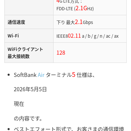
4
G LTE方式：
2.1G
FDD-LTE (
Hz)
2.1
通信速度
下り 最大
Gbps
02.11
Wi-Fi
IEEE8
a / b / g / n / ac / ax
WiFiクライアント
128
最大接続数
5
SoftBank
Air
ターミナル
仕様は、
2026年5月5日
現在
の内容です。
ベストエフォート形式で、お客さまの通信環境