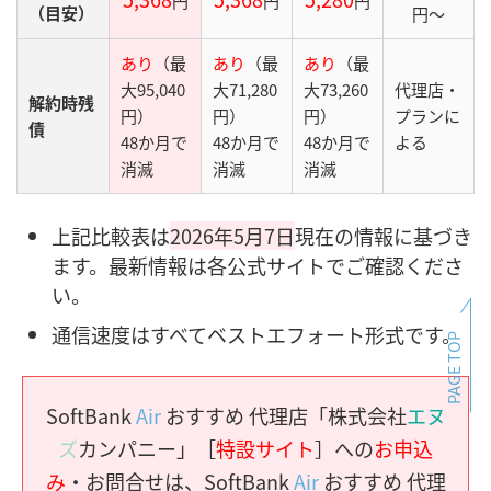
円
円
円
（目安）
円〜
あり
（最
あり
（最
あり
（最
大95,040
大71,280
大73,260
代理店・
解約時残
円）
円）
円）
プランに
債
48か月で
48か月で
48か月で
よる
消滅
消滅
消滅
上記比較表は
2026年5月7日
現在の情報に基づき
ます。最新情報は各公式サイトでご確認くださ
い。
通信速度はすべてベストエフォート形式です。
PAGE TOP
SoftBank
Air
おすすめ 代理店「株式会社
エヌ
ズ
カンパニー」［
特設サイト
］への
お申込
み
・お問合せは、SoftBank
Air
おすすめ 代理