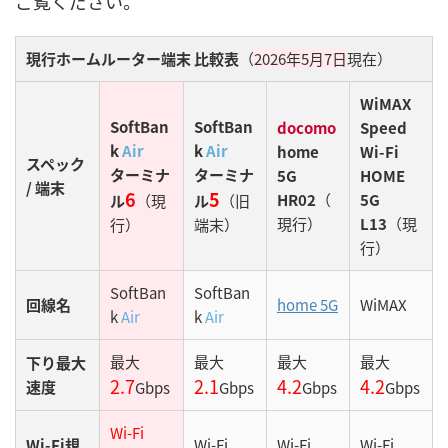
ご覧ください。
現行ホームルーター端末 比較表
（
2026年5月7日
現在）
WiMAX
SoftBan
SoftBan
docomo
Speed
k
Air
k
Air
home
Wi-Fi
スペック
ターミナ
ターミナ
5G
HOME
/ 端末
6
5
HR02
（
5G
ル
（現
ル
（旧
現行）
L13
（現
行）
端末）
行）
SoftBan
SoftBan
回線名
home 5G
WiMAX
k
Air
k
Air
最大
最大
最大
最大
下り最大
2.7
2.1
4.2
4.2
速度
Gbps
Gbps
Gbps
Gbps
Wi-Fi
Wi-Fi規
Wi-Fi
Wi-Fi
Wi-Fi