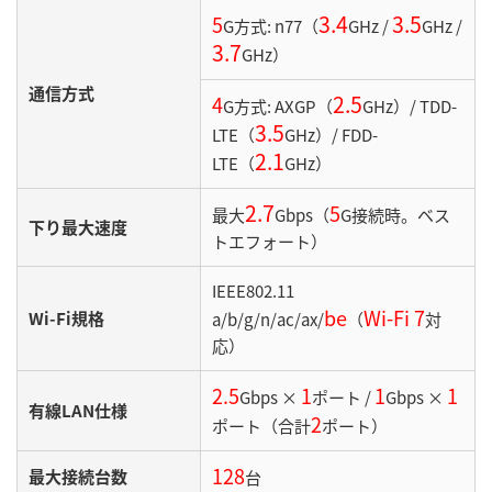
3.4
3.5
5
G方式: n77（
GHz /
GHz /
3.7
GHz）
通信方式
2.5
4
G方式: AXGP（
GHz）/ TDD-
3.5
LTE（
GHz）/ FDD-
2.1
LTE（
GHz）
2.7
5
最大
Gbps（
G接続時。ベス
下り最大速度
トエフォート）
IEEE802.11
be
Wi-Fi 7
Wi-Fi規格
a/b/g/n/ac/ax/
（
対
応）
2.5
1
1
1
Gbps ×
ポート /
Gbps ×
有線LAN仕様
2
ポート（合計
ポート）
128
最大接続台数
台