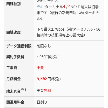
WiFiサービス）
回線種別
4
4
※
Air
ターミナル
/
NEXT 端末は旧端
末です（現行の新規申込はAirターミナ
ル6）。
下り最大2.7Gbps（Airターミナル6・5G
回線速度
接続時の技術規格上の最大値）
データ通信制限
制限なし
契約手数料
4,950円(税込)
工事費
不要
5,368
月額料金
円(税込)
※1
実質
無料
端末代金
開通月料金
日割り