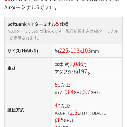
Airターミナル6です）。
5
SoftBank
Air
ターミナル
仕様
※Airターミナル5は旧端末です。現行新規申込はAirターミナル
6が提供されます。
225
103
103
サイズ(HxWxD)
約
x
x
mm
1,086
本体: 約
g
重さ
197
アダプタ: 約
g
5
G方式:
3.4
3.7
n77（
GHz,
GHz)
4
G方式:
通信方式
2.5
AXGP（
GHz）TDD-LTE
3.5
(
GHz)