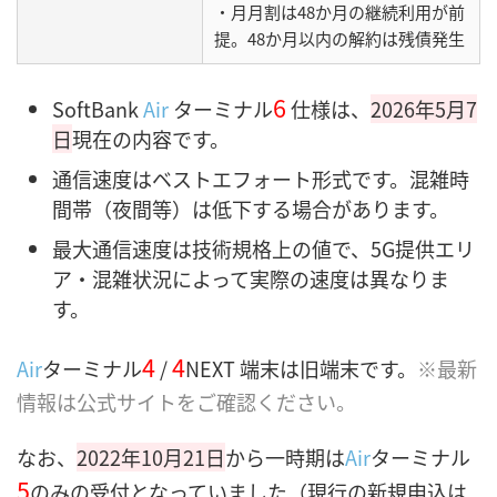
・月月割は48か月の継続利用が前
提。48か月以内の解約は残債発生
6
SoftBank
Air
ターミナル
仕様は、
2026年5月7
日
現在の内容です。
通信速度はベストエフォート形式です。混雑時
間帯（夜間等）は低下する場合があります。
最大通信速度は技術規格上の値で、5G提供エリ
ア・混雑状況によって実際の速度は異なりま
す。
4
4
Air
ターミナル
/
NEXT 端末は旧端末です。
※最新
情報は公式サイトをご確認ください。
なお、
2022年10月21日
から一時期は
Air
ターミナル
5
のみの受付となっていました（現行の新規申込は