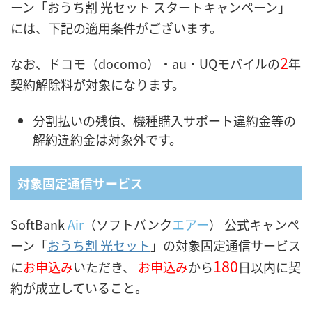
ーン「おうち割 光セット スタートキャンペーン」
には、下記の適用条件がございます。
2
なお、ドコモ（docomo）・au・UQモバイルの
年
契約解除料が対象になります。
分割払いの残債、機種購入サポート違約金等の
解約違約金は対象外です。
対象固定通信サービス
SoftBank
Air
（ソフトバンク
エアー
） 公式キャンペ
ーン「
おうち割 光セット
」の対象固定通信サービス
180
に
お申込み
いただき、
お申込み
から
日以内に契
約が成立していること。