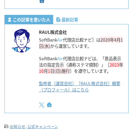
この記事を書いた人
最新記事
RAUL株式会社
SoftBank
Air
代理店比較ナビ］は
2020年4月1
日(水)
から運営しています。
SoftBank
Air
代理店比較ナビは、「景品表示
法の指定告示（通称ステマ規制）」［
2023
年
10
月
1
日(日)施行
］を遵守しています。
監修者（運営会社）［RAUL株式会社］概要
（プロフィール）はこちら
-
お知らせ
,
公式キャンペーン