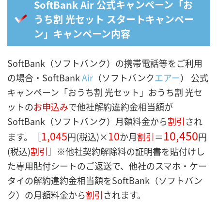
SoftBank Air 公式キャンペーン「お
うち割 光セット スタートキャンペー
ン」キャンペーン内容
SoftBank（ソフトバンク）の携帯電話等をご利用
の場合・SoftBank
Air
（ソフトバンク
エアー
） 公式
キャンペーン「おうち割 光セット」おうち割 光セ
ットの
お申込み
で他社解約違約金相当額が
SoftBank（ソフトバンク）月額料金から
割引
され
10,450
1,045
10
ます。［
円(税込)×
か月
割引
＝
円
(税込)
割引
］※他社契約解除料の証明書を貼付けし
た専用貼付シートのご返送で、
他社のスマホ・ケー
タイの解約違約金相当額をSoftBank（ソフトバン
ク）の月額料金から
割引
されます。