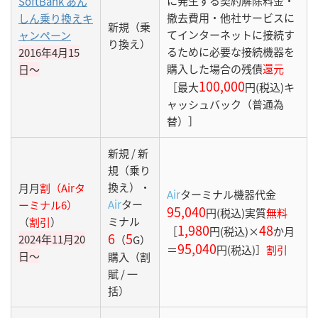
に発生する契約解除料金・
SoftBank あん
撤去費用・他社サービスに
しん乗り換えキ
新規（乗
てインターネットに接続す
ャンペーン
り換え）
るために必要な接続機器を
2016年4月15
購入した場合の残債
還元
日〜
100,000
［最大
円(税込)キ
ャッシュバック（普通為
替）］
新規 / 新
規（乗り
換え）・
月月
割（Airタ
Air
ターミナル機器代金
Air
ター
ーミナル6）
95,040
円(税込)実質
無料
ミナル
（
割引
）
1,980
48
［
円(税込)×
か月
6
5
2024年11月20
（
G）
95,040
＝
円(税込)］
割引
日〜
購入（割
賦 / 一
括）