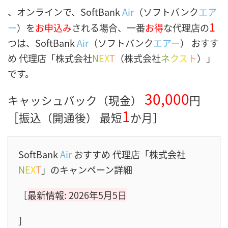
、オンラインで、SoftBank
Air
（ソフトバンク
エア
1
ー
）を
お申込み
される場合、一番
お得
な代理店の
つは、SoftBank
Air
（ソフトバンク
エアー
） おすす
め 代理店「株式会社
N
E
X
T
（株式会社
ネ
ク
ス
ト
）」
です。
30,000
キャッシュバック（現金）
円
1
［振込（開通後） 最短
か月］
SoftBank
Air
おすすめ 代理店「株式会社
N
E
X
T
」のキャンペーン詳細
［
最新情報: 2026年5月5日
］