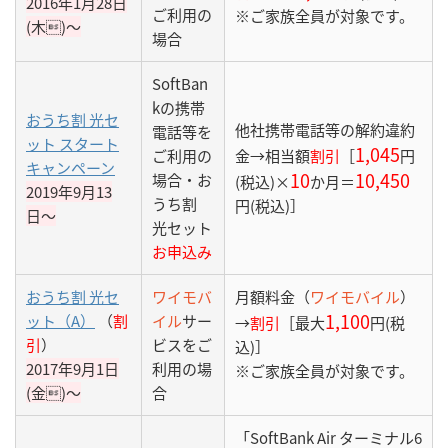
2016年1月28日
ご利用の
※ご家族全員が対象です。
(木)〜
場合
SoftBan
kの携帯
おうち割 光セ
他社携帯電話等の解約違約
電話等を
ット スタート
1,045
ご利用の
金→相当額
割引
［
円
キャンペーン
10
10,450
場合・お
(税込)×
か月＝
2019年9月13
うち割
円(税込)］
日〜
光セット
お申込み
おうち割 光セ
ワイモバ
月額料金（
ワイモバイル
）
1,100
ット（A）
（
割
イル
サー
→
割引
［最大
円(税
引
）
ビスをご
込)］
2017年9月1日
利用の場
※ご家族全員が対象です。
(金)〜
合
「SoftBank Air ターミナル6