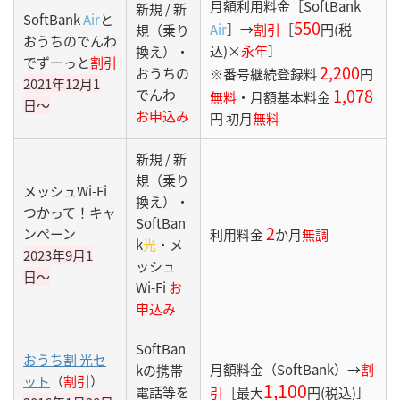
月額利用料金［SoftBank
新規 / 新
SoftBank
Air
と
550
Air
］→
割引
［
円(税
規（乗り
おうちのでんわ
込)×
永年
］
換え）・
でずーっと
割引
2,200
おうちの
※番号継続登録料
円
2021年12月1
1,078
でんわ
無料
・月額基本料金
日〜
お申込み
円 初月
無料
新規 / 新
規（乗り
メッシュWi-Fi
換え）・
つかって！キャ
SoftBan
2
ンペーン
利用料金
か月
無調
k
光
・メ
2023年9月1
ッシュ
日〜
Wi-Fi
お
申込み
SoftBan
おうち割 光セ
月額料金（SoftBank）→
割
kの携帯
ット
（
割引
）
1,100
電話等を
引
［最大
円(税込)］