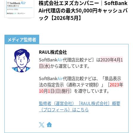
株式会社エヌズカンパニー｜SoftBank
Air代理店の最大50,000円キャッシュバ
ック【2026年5月】
メディア監修者
RAUL株式会社
SoftBank
Air
代理店比較ナビ］は
2020年4月1
日(水)
から運営しています。
SoftBank
Air
代理店比較ナビは、「景品表示
法の指定告示（通称ステマ規制）」［
2023
年
10
月
1
日(日)施行
］を遵守しています。
監修者（運営会社）［RAUL株式会社］概要
（プロフィール）はこちら