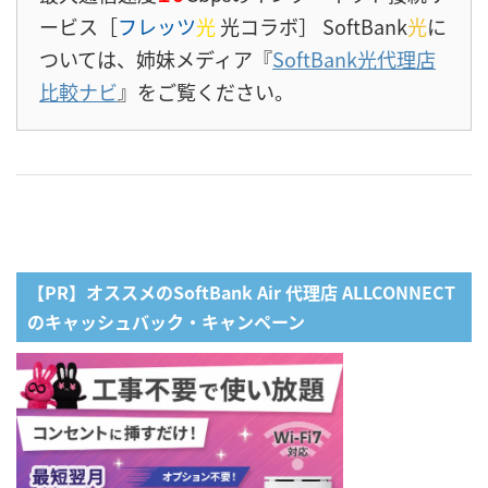
ービス［
フレッツ
光
光コラボ］ SoftBank
光
に
ついては、姉妹メディア『
SoftBank光代理店
比較ナビ
』をご覧ください。
【PR】オススメのSoftBank Air 代理店 ALLCONNECT
のキャッシュバック・キャンペーン