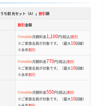
うち割 光セット（A）」
割引
額
割引
金額
1,100
Y!mobile
月額料金
円(税込)
割引
10
※ご家族全員が対象です。（最大
回線）
※永年
割引
770
Y!mobile
月額料金
円(税込)
割引
10
※ご家族全員が対象です。（最大
回線）
※永年
割引
550
Y!mobile
月額料金
円(税込)
割引
10
※ご家族全員が対象です。（最大
回線）
※永年
割引