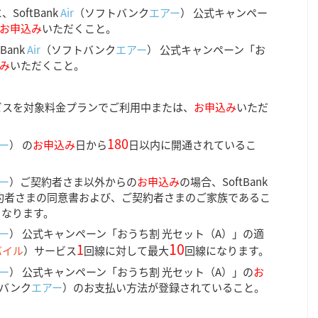
oftBank
Air
（ソフトバンク
エアー
） 公式キャンペー
お申込み
いただくこと。
Bank
Air
（ソフトバンク
エアー
） 公式キャンペーン「お
み
いただくこと。
ビスを対象料金プランでご利用中または、
お申込み
いただ
180
ー
） の
お申込み
日から
日以内に開通されているこ
ー
）ご契約者さま以外からの
お申込み
の場合、SoftBank
約者さまの同意書および、ご契約者さまのご家族であるこ
となります。
ー
） 公式キャンペーン「おうち割 光セット（A）」の適
10
1
バイル
）サービス
回線に対して最大
回線になります。
ー
） 公式キャンペーン「おうち割 光セット（A）」の
お
バンク
エアー
）のお支払い方法が登録されていること。