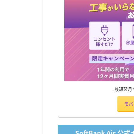
最短翌月
モバ
SoftBank Ai