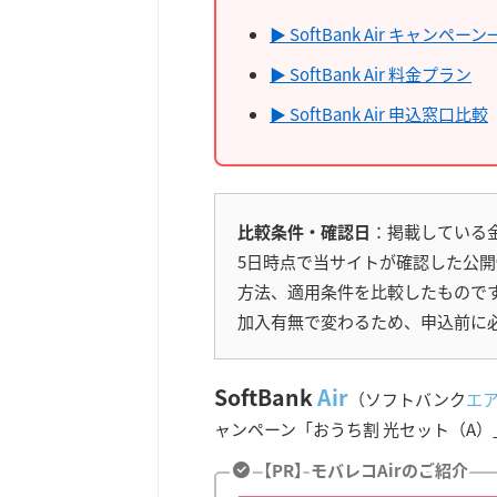
▶ SoftBank Air キャンペー
▶ SoftBank Air 料金プラン
▶ SoftBank Air 申込窓口比較
比較条件・確認日
：掲載している金
5日時点で当サイトが確認した公
方法、適用条件を比較したもので
加入有無で変わるため、申込前に
SoftBank
Air
（ソフトバンク
エ
ャンペーン「おうち割 光セット（A
【PR】モバレコAirのご紹介