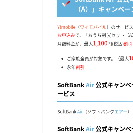
（A）」キャンペー
Y!mobile
（
ワイモバイル
）のサービスを
お申込み
で、「おうち割 光セット（
1,100
月額料金が、最大
円(税込)
割引
1
ご家族全員が対象です。（最大
永年
割引
SoftBank
Air
公式キャンペ
ービス
SoftBank
Air
（ソフトバンク
エアー
）
SoftBank
Air
公式キャンペ