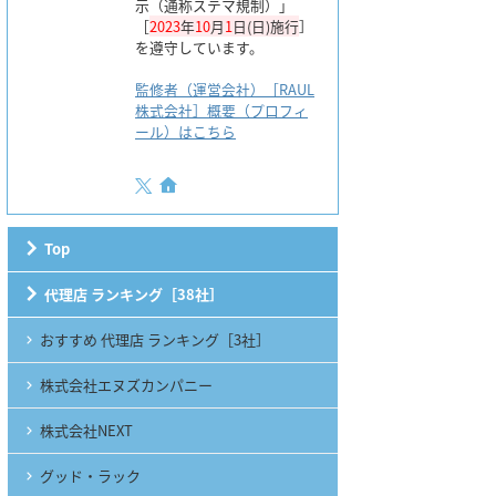
示（通称ステマ規制）」
［
2023
年
10
月
1
日(日)施行
］
を遵守しています。
監修者（運営会社）［RAUL
株式会社］概要（プロフィ
ール）はこちら
Top
代理店 ランキング［38社］
おすすめ 代理店 ランキング［3社］
株式会社エヌズカンパニー
株式会社NEXT
グッド・ラック