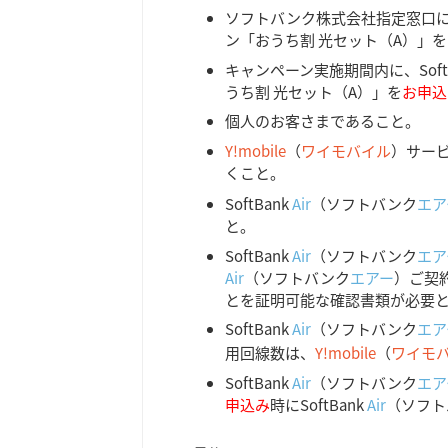
ソフトバンク株式会社指定窓口に、S
ン「おうち割 光セット（A）」を
キャンペーン実施期間内に、Soft
うち割 光セット（A）」を
お申込
個人のお客さまであること。
Y!mobile
（
ワイモバイル
）サー
くこと。
SoftBank
Air
（ソフトバンク
エア
と。
SoftBank
Air
（ソフトバンク
エア
Air
（ソフトバンク
エアー
）ご契
とを証明可能な確認書類が必要
SoftBank
Air
（ソフトバンク
エア
用回線数は、
Y!mobile
（
ワイモ
SoftBank
Air
（ソフトバンク
エア
申込み
時にSoftBank
Air
（ソフト