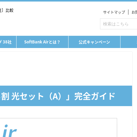
7社］比較
サイトマップ
お
 38社
SoftBank Airとは？
公式キャンペーン
「おうち割 光セット（A）」完全ガイド