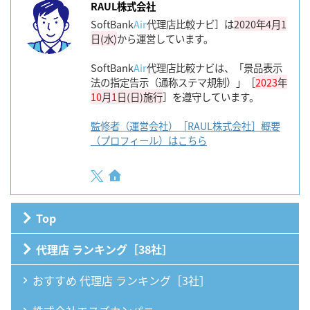
RAUL株式会社
SoftBank
Air
代理店比較ナビ］は
2020年4月1
日(水)
から運営しています。
SoftBank
Air
代理店比較ナビは、「景品表示
法の指定告示（通称ステマ規制）」［
2023
年
10
月
1
日(日)施行
］を遵守しています。
監修者（運営会社）［RAUL株式会社］概要
（プロフィール）はこちら
Top
代理店 ランキング［38社］
おすすめ 代理店 ランキング［3社］