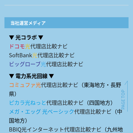
当社運営メディア
▼ 光コラボ ▼
ドコモ
光
代理店比較ナビ
SoftBank
光
代理店比較ナビ
ビッグローブ
光
代理店比較ナビ
▼ 電力系光回線 ▼
コミュファ光
代理店比較ナビ
（東海地方・長野
県）
PAGE TOP
ピカラ光ねっと
代理店比較ナビ
（四国地方）
メガ・エッグ 光ベーシック
代理店比較ナビ
（中
国地方）
BBIQ光インターネット代理店比較ナビ
（九州地