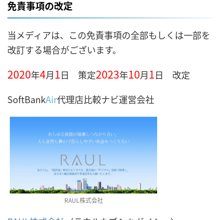
免責事項の改定
当メディアは、この免責事項の全部もしくは一部を
改訂する場合がございます。
2020
4
1
2023
10
1
年
月
日 策定
年
月
日 改定
SoftBank
Air
代理店比較ナビ運営会社
RAUL株式会社