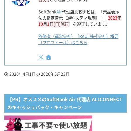
SoftBank
Air
代理店比較ナビは、「景品表示
法の指定告示（通称ステマ規制）」［
2023
年
10
月
1
日(日)施行
］を遵守しています。
監修者（運営会社）［RAUL株式会社］概要
（プロフィール）はこちら
2020年4月1日
2026年5月23日
【PR】オススメのSoftBank Air 代理店 ALLCONNECT
のキャッシュバック・キャンペーン