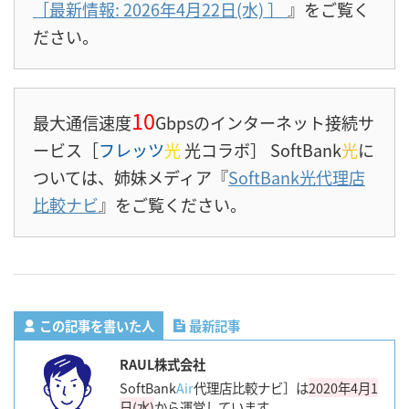
［最新情報: 2026年4月22日(水)
］
』をご覧く
ださい。
10
最大通信速度
Gbpsのインターネット接続サ
ービス［
フレッツ
光
光コラボ］ SoftBank
光
に
ついては、姉妹メディア『
SoftBank光代理店
比較ナビ
』をご覧ください。
この記事を書いた人
最新記事
RAUL株式会社
SoftBank
Air
代理店比較ナビ］は
2020年4月1
日(水)
から運営しています。