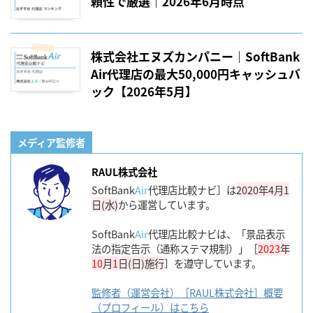
頼性で厳選｜2026年6月時点
株式会社エヌズカンパニー｜SoftBank
Air代理店の最大50,000円キャッシュバ
ック【2026年5月】
メディア監修者
RAUL株式会社
SoftBank
Air
代理店比較ナビ］は
2020年4月1
日(水)
から運営しています。
SoftBank
Air
代理店比較ナビは、「景品表示
法の指定告示（通称ステマ規制）」［
2023
年
10
月
1
日(日)施行
］を遵守しています。
監修者（運営会社）［RAUL株式会社］概要
（プロフィール）はこちら