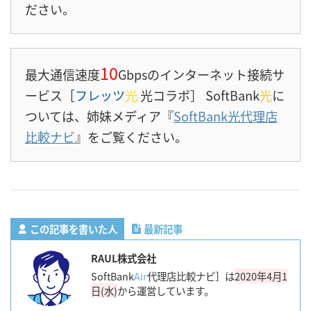
ださい。
10
最大通信速度
Gbpsのインターネット接続サ
ービス［
フレッツ
光
光コラボ］ SoftBank
光
に
ついては、姉妹メディア『
SoftBank光代理店
比較ナビ
』をご覧ください。
この記事を書いた人
最新記事
RAUL株式会社
SoftBank
Air
代理店比較ナビ］は
2020年4月1
日(水)
から運営しています。