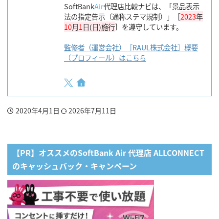
SoftBank
Air
代理店比較ナビは、「景品表示
法の指定告示（通称ステマ規制）」［
2023
年
10
月
1
日(日)施行
］を遵守しています。
監修者（運営会社）［RAUL株式会社］概要
（プロフィール）はこちら
2020年4月1日
2026年7月11日
【PR】オススメのSoftBank Air 代理店 ALLCONNECT
のキャッシュバック・キャンペーン