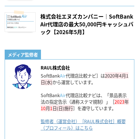
株式会社エヌズカンパニー｜SoftBank
Air代理店の最大50,000円キャッシュバ
ック【2026年5月】
メディア監修者
RAUL株式会社
SoftBank
Air
代理店比較ナビ］は
2020年4月1
日(水)
から運営しています。
SoftBank
Air
代理店比較ナビは、「景品表示
法の指定告示（通称ステマ規制）」［
2023
年
10
月
1
日(日)施行
］を遵守しています。
監修者（運営会社）［RAUL株式会社］概要
（プロフィール）はこちら