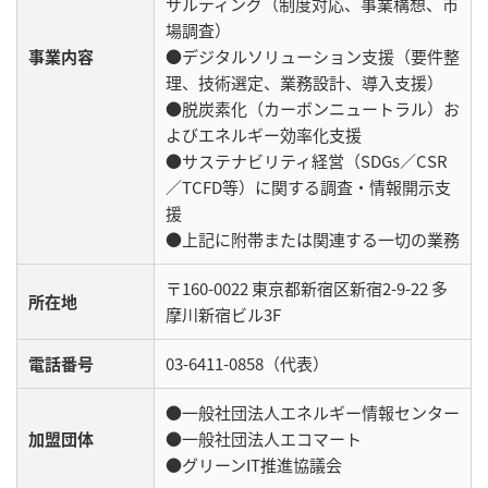
サルティング（制度対応、事業構想、市
場調査）
事業内容
●デジタルソリューション支援（要件整
理、技術選定、業務設計、導入支援）
●脱炭素化（カーボンニュートラル）お
よびエネルギー効率化支援
●サステナビリティ経営（SDGs／CSR
／TCFD等）に関する調査・情報開示支
援
●上記に附帯または関連する一切の業務
〒160-0022 東京都新宿区新宿2-9-22 多
所在地
摩川新宿ビル3F
電話番号
03-6411-0858（代表）
●一般社団法人エネルギー情報センター
加盟団体
●一般社団法人エコマート
●グリーンIT推進協議会