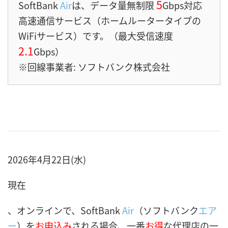
5
SoftBank
Air
は、データ量無制限
Gbps対応
高速
通信サービス（ホームルータータイプの
WiFiサービス）です。（最大受信速度
2.1
Gbps）
※回線事業者: ソフトバンク株式会社
2026年4月22日(水)
現在
、オンラインで、SoftBank
Air
（ソフトバンク
エア
ー
）を
お申込み
される場合、一番
お得
な代理店の一