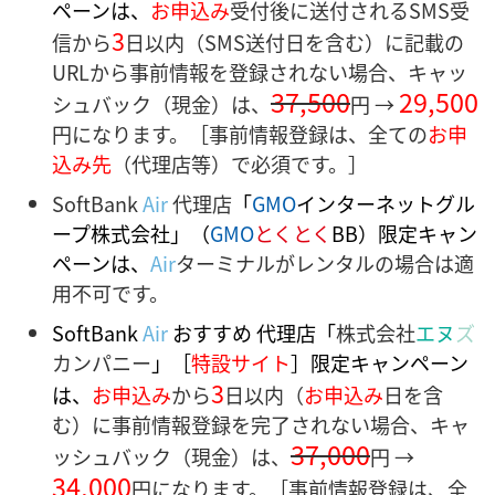
ペーンは、
お申込み
受付後に送付されるSMS受
3
信から
日以内（SMS送付日を含む）に記載の
URLから事前情報を登録されない場合、キャッ
37,500
29,500
シュバック（現金）は、
円 →
円になります。［事前情報登録は、全ての
お申
込み先
（代理店等）で必須です。］
SoftBank
Air
代理店
「
GMO
インターネットグル
ープ株式会社」（
GMO
とくとく
BB）限定キャン
ペーンは
、
Air
ターミナルがレンタルの場合は適
用不可です。
SoftBank
Air
おすすめ 代理店「
株式会社
エヌ
ズ
カンパニー
」［
特設サイト
］限定キャンペーン
3
は、
お申込み
から
日以内（
お申込み
日を含
む）に事前情報登録を完了されない場合、キャ
37,000
ッシュバック（現金）は、
円 →
34,000
円になります。［事前情報登録は、全