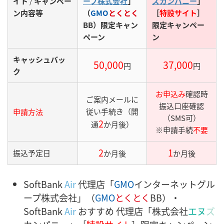
イト
/
キャンペー
ープ株式会社
」
ズカンパニー
」
ン内容等
（
GMO
とくとく
［
特設サイト
］
BB）限定キャン
限定キャンペー
ペーン
ン
キャッシュバッ
50,000
37,000
円
円
ク
お申込み
確認時
ご案内メールに
振込口座確認
従い手続き（開
申請方法
（SMS可）
2
通
か月後）
※申請手続
不要
2
1
振込予定日
か月後
か月後
SoftBank
Air
代理店「
GMO
インターネットグル
ープ株式会社」（
GMO
とくとく
BB）・
SoftBank
Air
おすすめ 代理店「株式会社
エヌ
ズ