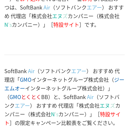
つは、SoftBank
Air
（ソフトバンク
エアー
） おすす
め 代理店「株式会社
エヌ
ズ
カンパニー（株式会社
N
‘s
カンパニー）」［
特設サイト
］です。
SoftBank
Air
（ソフトバンク
エアー
） おすすめ 代
理店「
GMO
インターネットグループ株式会社（
ジー
エムオー
インターネットグループ株式会社）」
（
GMO
とくとく
BB）と、SoftBank
Air
（ソフトバ
ンク
エアー
） おすすめ 代理店「株式会社
エヌ
ズ
カ
ンパニー（株式会社
N
‘s
カンパニー）」［
特設サイ
ト
］の限定キャンペーン比較表をご覧ください。