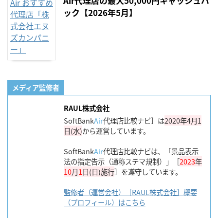
Air代理店の最大50,000円キャッシュバ
ック【2026年5月】
メディア監修者
RAUL株式会社
SoftBank
Air
代理店比較ナビ］は
2020年4月1
日(水)
から運営しています。
SoftBank
Air
代理店比較ナビは、「景品表示
法の指定告示（通称ステマ規制）」［
2023
年
10
月
1
日(日)施行
］を遵守しています。
監修者（運営会社）［RAUL株式会社］概要
（プロフィール）はこちら