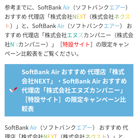
参考までに、SoftBank
Air
（ソフトバンク
エアー
）
おすすめ 代理店「株式会社
N
E
X
T
（株式会社
ネ
ク
ス
ト
）」と、SoftBank
Air
（ソフトバンク
エアー
） お
すすめ 代理店「株式会社
エヌ
ズ
カンパニー（株式会
社
N
‘s
カンパニー）」［
特設サイト
］の限定キャン
ペーン比較表をご覧ください。
SoftBank Air おすすめ 代理店「株式
会社NEXT」・SoftBank Air おすすめ
代理店「株式会社エヌズカンパニー」
［特設サイト］の限定キャンペーン比
較表
SoftBank
Air
（ソフトバンク
エアー
） おすすめ 代
理店「株式会社
N
E
X
T
（株式会社
ネ
ク
ス
ト
）」と、