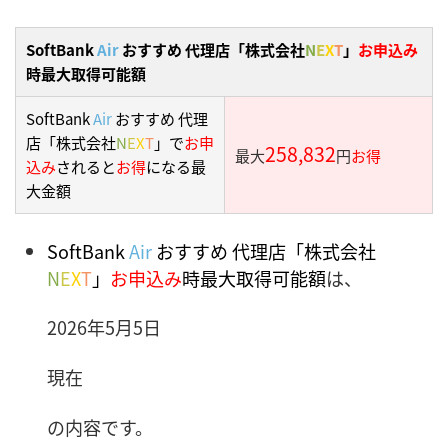
SoftBank
Air
おすすめ 代理店「株式会社
N
E
X
T
」
お申込み
時最大取得可能額
SoftBank
Air
おすすめ 代理
店「株式会社
N
E
X
T
」で
お申
258,832
最大
円
お得
込み
されると
お得
になる最
大金額
SoftBank
Air
おすすめ 代理店「株式会社
N
E
X
T
」
お申込み
時最大取得可能額
は、
2026年5月5日
現在
の内容です。