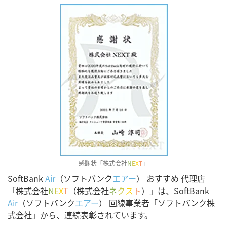
感謝状「株式会社
N
E
X
T
」
SoftBank
Air
（ソフトバンク
エアー
） おすすめ 代理店
「株式会社
N
E
X
T
（株式会社
ネ
ク
ス
ト
）」は、SoftBank
Air
（ソフトバンク
エアー
） 回線事業者「ソフトバンク株
式会社」から、連続表彰されています。