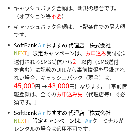
キャッシュバック金額は、新規の場合です。
（オプション等
不要
）
キャッシュバック金額は、上記条件での最大額
です。
SoftBank
Air
おすすめ 代理店「株式会社
N
E
X
T
」
限定キャンペーンは、
お申込み
受付後に
2
送付されるSMS受信から
日以内（SMS送付日
を含む）に記載のURLから事前情報を登録され
ない場合、キャッシュバック（現金）は、
45,000
43,000
円 →
円になります。［事前情
報登録は、全ての
お申込み先
（代理店等）で必
須です。］
SoftBank
Air
おすすめ 代理店「株式会社
N
E
X
T
」限定キャンペーンは
、
Air
ターミナルが
レンタルの場合は適用不可です。