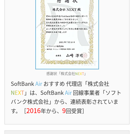
感謝状「株式会社
N
E
X
T
」
SoftBank
Air
おすすめ 代理店「株式会社
N
E
X
T
」は、SoftBank
Air
回線事業者「ソフト
バンク株式会社」から、連続表彰されていま
2016
9
す。［
年から、
回受賞］