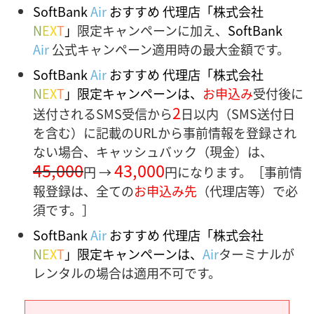
SoftBank
Air
おすすめ 代理店「株式会社
N
E
X
T
」
限定キャンペーンに加え、
SoftBank
Air
公式キャンペーン適用時の最大金額です。
SoftBank
Air
おすすめ 代理店「株式会社
N
E
X
T
」限定キャンペーンは、
お申込み
受付後に
2
送付されるSMS受信から
日以内（SMS送付日
を含む）に記載のURLから事前情報を登録され
ない場合、キャッシュバック（現金）は、
45,000
43,000
円 →
円になります。［事前情
報登録は、全ての
お申込み先
（代理店等）で必
須です。］
SoftBank
Air
おすすめ 代理店「株式会社
N
E
X
T
」限定キャンペーンは
、
Air
ターミナルが
レンタルの場合は適用不可です。