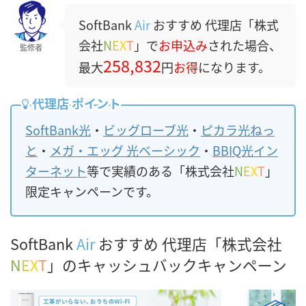
SoftBank
Air
おすすめ 代理店「株式
会社
N
E
X
T
」で
お申込み
された場合、
監修者
258,832
最大
円
お得
になります。
代理店 ポイント
SoftBank光
・
ビッグローブ光
・
ピカラ光ねっ
と
・
メガ・エッグ 光ベーシック
・
BBIQ光イン
ターネット
等で実績のある「株式会社
N
E
X
T
」
限定キャンペーンです。
SoftBank
Air
おすすめ 代理店「株式会社
N
E
X
T
」のキャッシュバックキャンペーン