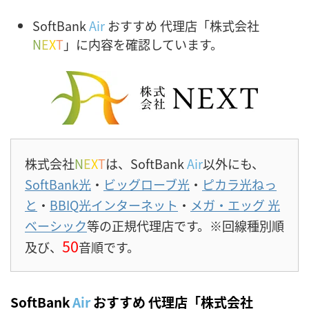
SoftBank
Air
おすすめ 代理店「株式会社
N
E
X
T
」に内容を確認しています。
株式会社
N
E
X
T
は、
SoftBank
Air
以外にも、
SoftBank光
・
ビッグローブ光
・
ピカラ光ねっ
と
・
BBIQ光インターネット
・
メガ・エッグ 光
ベーシック
等の正規代理店です。※回線種別順
50
及び、
音順です。
SoftBank
Air
おすすめ 代理店「株式会社