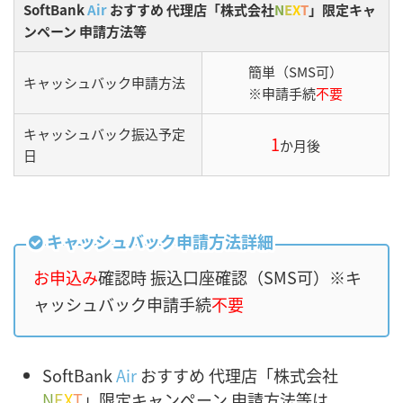
SoftBank
Air
おすすめ 代理店「株式会社
N
E
X
T
」限定キャ
ンペーン 申請方法等
簡単（SMS可）
キャッシュバック申請方法
※申請手続
不要
キャッシュバック振込予定
1
か月後
日
キャッシュバック申請方法詳細
お申込み
確認時 振込口座確認（SMS可）※キ
ャッシュバック申請手続
不要
SoftBank
Air
おすすめ 代理店「株式会社
N
E
X
T
」限定キャンペーン 申請方法等は、