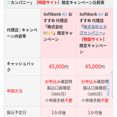
ズ
カンパニー」［
特設サイト
］限定キャンペーン比較表
SoftBank
Air
お
SoftBank
Air
お
すすめ 代理店
すすめ 代理店
「株式会社
「
株式会社エヌ
代理店
/
キャンペ
N
E
X
T
」限定キャ
ズカンパニー
」
ーン内容等
ンペーン
［
特設サイト
］
限定キャンペー
ン
キャッシュバッ
45,000
45,000
円
円
ク
お申込み
確認時
お申込み
確認時
PAGE TOP
振込口座確認
振込口座確認
申請方法
（SMS可）
（SMS可）
※申請手続
不要
※申請手続
不要
1
1
振込予定日
か月後
か月後