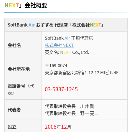
N
E
X
T
」会社概要
SoftBank
Air
おすすめ 代理店「株式会社
N
E
X
T
」
SoftBank
Air
正規代理店
会社名
株式会社NEXT
英文名:
N
E
X
T
Co., Ltd.
〒169-0074
会社所在地
東京都新宿区北新宿1-12-12 MIビル4F
電話番号
（代
03-5337-1245
表）
代表取締役会長 川井 剛
代表者
代表取締役社長 野一 亮二
2008
12
設立
年
月