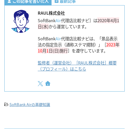
この記事を書いた人
最新記事
RAUL株式会社
SoftBank
Air
代理店比較ナビ］は
2020年4月1
日(水)
から運営しています。
SoftBank
Air
代理店比較ナビは、「景品表示
法の指定告示（通称ステマ規制）」［
2023
年
10
月
1
日(日)施行
］を遵守しています。
監修者（運営会社）［RAUL株式会社］概要
（プロフィール）はこちら
-
SoftBank Airの基礎知識