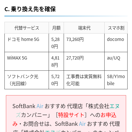
C. 乗り換え先を確保
代替サービス
月額
端末代
スマホ割
ドコモ home 5G
5,28
73,260円
docomo
0円
WiMAX 5G
4,81
27,720円
au/UQ
8円
ソフトバンク光
5,72
工事費は実質無料
SB/Y!mo
（光回線）
0円
化可能
bile
SoftBank
Air
おすすめ 代理店「株式会社
エヌ
ズ
カンパニー」［
特設サイト
］への
お申込
み
・お問合せは、SoftBank
Air
おすすめ 代理